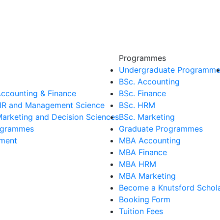
Programmes
Undergraduate Programm
BSc. Accounting
ccounting & Finance
BSc. Finance
HR and Management Science
BSc. HRM
arketing and Decision Sciences
BSc. Marketing
rogrammes
Graduate Programmes
hment
MBA Accounting
MBA Finance
MBA HRM
MBA Marketing
Become a Knutsford Schol
Booking Form
Tuition Fees