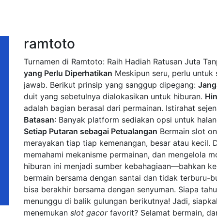
ramtoto
Turnamen di Ramtoto: Raih Hadiah Ratusan Juta Ta
yang Perlu Diperhatikan
Meskipun seru, perlu untuk
jawab. Berikut prinsip yang sanggup dipegang:
Jang
duit yang sebetulnya dialokasikan untuk hiburan.
Hin
adalah bagian berasal dari permainan. Istirahat seje
Batasan
: Banyak platform sediakan opsi untuk hala
Setiap Putaran sebagai Petualangan
Bermain slot on
merayakan tiap tiap kemenangan, besar atau kecil. D
memahami mekanisme permainan, dan mengelola mo
hiburan ini menjadi sumber kebahagiaan—bahkan keun
bermain bersama dengan santai dan tidak terburu-bu
bisa berakhir bersama dengan senyuman. Siapa tah
menunggu di balik gulungan berikutnya! Jadi, siap
menemukan
slot gacor
favorit? Selamat bermain, dan