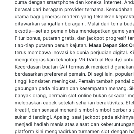
cuma dengan smartphone dan koneksi internet, And
berasal dari beragam provider ternama. Kemudahan
utama bagi generasi modern yang tekankan kepraktisa
ditawarkan sangatlah beragam. Mulai dari tema buda
eksotis—setiap pemain bisa mendapatkan game yan
Fitur bonus, putaran gratis, dan jackpot progresif 
tiap-tiap putaran penuh kejutan.
Masa Depan Slot On
terus membawa inovasi ke dunia perjudian digital. K
mengintegrasikan teknologi VR (Virtual Reality) unt
Kecerdasan buatan (AI) termasuk menjadi digunaka
berdasarkan preferensi pemain. Di segi lain, popular
tinggi konsisten meningkat. Pemain tambah pandai 
gabungan pada hiburan dan kesempatan menang.
S
banyak orang, bermain slot online bukan sekadar me
melepaskan capek setelah seharian beraktivitas. E
kreatif, dan sensasi menanti simbol-simbol berbari
sukar ditandingi. Apalagi saat jackpot pada akhi
menjadi hadiah manis atas siasat dan keberuntungan 
platform kini menghadirkan turnamen slot dengan had