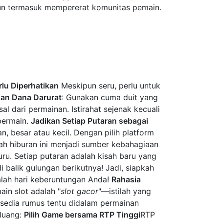
un termasuk mempererat komunitas pemain.
rlu Diperhatikan
Meskipun seru, perlu untuk
an Dana Darurat
: Gunakan cuma duit yang
al dari permainan. Istirahat sejenak kecuali
 bermain.
Jadikan Setiap Putaran sebagai
, besar atau kecil. Dengan pilih platform
h hiburan ini menjadi sumber kebahagiaan
ru. Setiap putaran adalah kisah baru yang
balik gulungan berikutnya! Jadi, siapkah
alah hari keberuntungan Anda!
Rahasia
ain slot adalah "
slot gacor
"—istilah yang
sedia rumus tentu didalam permainan
luang:
Pilih Game bersama RTP Tinggi
RTP