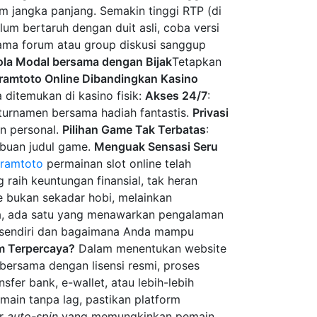
am jangka panjang. Semakin tinggi RTP (di
lum bertaruh dengan duit asli, coba versi
ma forum atau group diskusi sanggup
ola Modal bersama dengan Bijak
Tetapkan
ramtoto Online Dibandingkan Kasino
ditemukan di kasino fisik:
Akses 24/7
:
 turnamen bersama hadiah fantastis.
Privasi
n personal.
Pilihan Game Tak Terbatas
:
ibuan judul game.
Menguak Sensasi Seru
ramtoto
permainan slot online telah
raih keuntungan finansial, tak heran
ne bukan sekadar hobi, melainkan
a, ada satu yang menawarkan pengalaman
u sendiri dan bagaimana Anda mampu
m Terpercaya?
Dalam menentukan website
ersama dengan lisensi resmi, proses
fer bank, e-wallet, atau lebih-lebih
ain tanpa lag, pastikan platform
ur
auto-spin
yang memungkinkan pemain